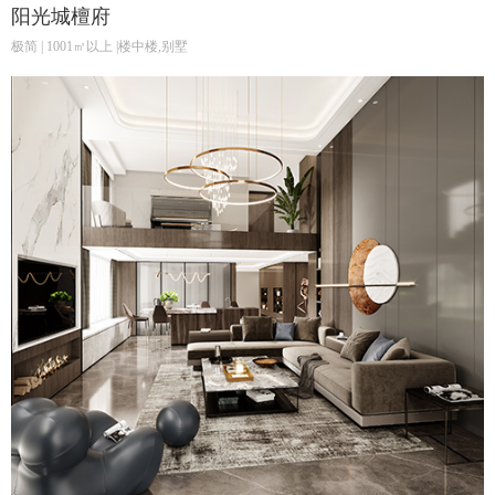
阳光城檀府
极简 | 1001㎡以上 |楼中楼,别墅