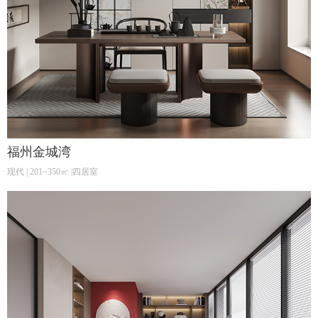
福州金城湾
现代 | 201~350㎡ |四居室