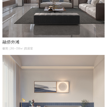
融侨外滩
极简 | 201~350㎡ |四居室