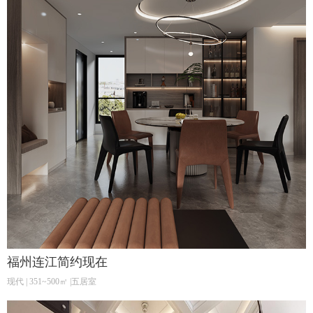
福州连江简约现在
现代 | 351~500㎡ |五居室