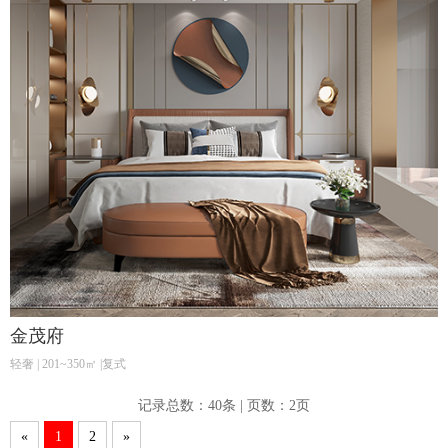
金茂府
轻奢 | 201~350㎡ |复式
记录总数：40条 | 页数：2页
«
1
2
»