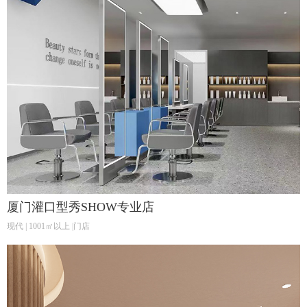
厦门灌口型秀SHOW专业店
现代 | 1001㎡以上 |门店