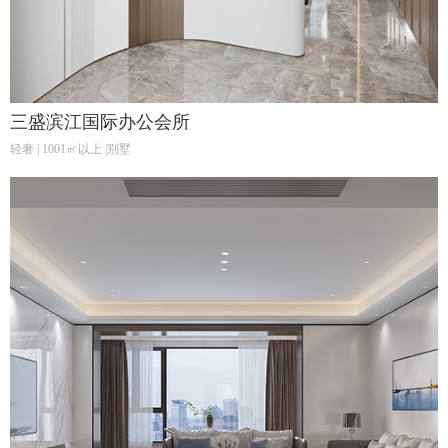
三盛滨江国际办公会所
轻奢 | 1001㎡以上 |别墅