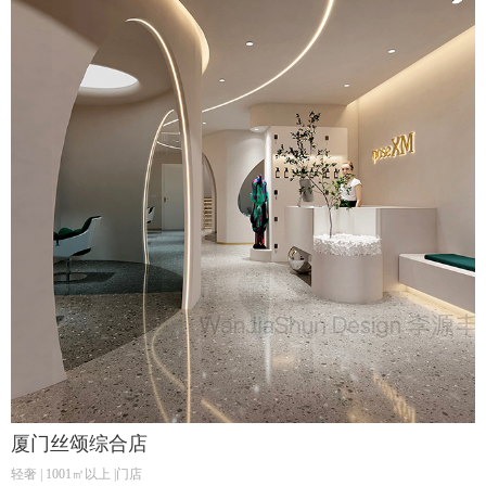
厦门丝颂综合店
轻奢 | 1001㎡以上 |门店