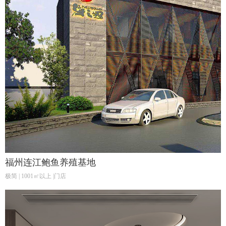
福州连江鲍鱼养殖基地
极简 | 1001㎡以上 |门店