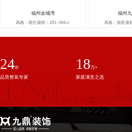
福州金城湾
福州九
风格：现代
面积：201~350㎡
风格：混搭
面
24
18
年
万
+
品质整装专家
家庭满意之选